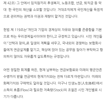
제 42조) 그 안에서 임직원끼리 후생복지, 노동조합, 년금, 퇴직금 등 막
대 한 국민의 재산을 소모할 것입니다. 거대조직에게 국민재산을 독점적
으로 관리하는 권력과 이권과 재량이 맡겨진 것입니다.
헌법 제 119조는『개인과 기업의 경제상의 자유와 창의를 존중함을 기본
으로 하는 우리경제질서이어야 한다』고 규정하고 있습니다. 시민 개인들
이 「선택과 창의」로 일생의 계획을 세우고, 국내외의 경쟁하는 보험회사
들에게 연금설계를 맡기고, 책상에 앉아 있는 공무원 찾아가 부탁하고 항
의하지 않아도 자유롭게 살도록하는 규정입니다.
어떤 정밀한 회계를 하든, 현재 납부하는 연금보험료와 미래의 평균잔존
수명까지 받을 연금액의 현재가치와는 전혀 다르게 마련입니다. 미래의
화폐가치와 구매력도 달라질 것입니다. 더구나 인생노정(人生路程)에서
소득의 흐름(Flow)과 필요한 저축량(Stock)의 조절은 시민 개인별로 시
기가 다릅니다.