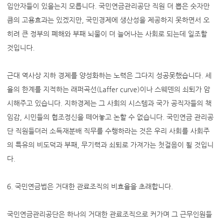
입안자들이 있을는지 모릅니다. 국민연금관리공단 직원 더 뽑은 숫자만
큼의 고용효과는 있겠지만, 국민경제에 생산성을 제공하지 못하면서 오
히려 큰 정부의 폐해와 부패 뇌물이 더 늘어나는 사회로 되는데 일조할
것입니다.
근대 역사상 지하 경제를 양성화하는 노력은 그다지 성공못했습니다. 세
율의 한계를 지적하는 래퍼곡선(Laffer curve)이나 스웨덴의 쇠퇴가 암
시해주고 있습니다. 지하경제는 그 사회의 시스템과 국가 공직자들의 책
임감, 시민들의 협조정신을 떼어놓고 논할 수 없습니다. 국민연금 관리공
단 직원들더러 소득재분배 직무를 수행하라는 것은 우리 사회를 사회주
의 특유의 비도덕과 부패, 무기력과 쇠퇴로 가져가는 첫걸음이 될 것입니
다.
6. 국민연금법은 거대한 관료조직의 비효율을 초래합니다.
국민연금관리공단은 하나의 거대한 관료조직으로 커가며 그 근무인원들