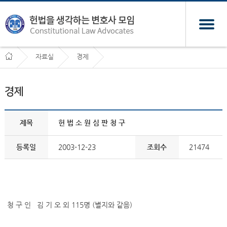
자료실
경제
경제
제목
헌 법 소 원 심 판 청 구
등록일
2003-12-23
조회수
21474
청 구 인 김 기 오 외 115명 (별지와 같음)