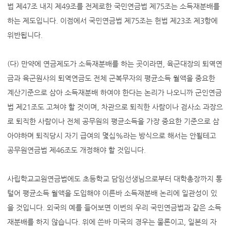
법 제47조 내지 제49조를 전제로한 국민연금법 제75조는 소득재분배를
하는 제도입니다. 이점에서 국민연금법 제75조는 헌법 제23조 제3항에
위반됩니다.
(다) 만약에 연금제도가 소득재분배를 하는 곳이라면, 육군대장의 퇴역연
금과 육군원사의 퇴역연금도 전체 군복무자의 평균소득 월액을 중요한
계산기준으로 삼아 소득재분배 하여야 한다는 논리가 나오니까 군인연금
법 제21조도 고쳐야 할 것이며, 차관으로 퇴직한 사람이나 검사소 과장으
로 퇴직한 사람이나 전체 공무원의 평균소득을 가장 중요한 기준으로 삼
아야하며 퇴직당시 자기 급여의 몇십%라는 방식으로 해서는 안될테고
공무원연금법 제46조도 개정해야 할 것입니다.
사립학교교원연금법에도 초등학교 담임선생님으로부터 대학총장까지 통
털어 평균소득 월액을 도입해야 이른바 소득재분배 논리에 일관성이 있
을 것입니다. 외국의 예를 들어보면 이번의 우리 국민연금법과 같은 소득
재분배를 하지 않습니다. 위에 쓴바 미국의 경우는 물론이고, 일본의 자