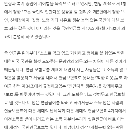
안정과 복지 증진에 기여함을 목적으로 하고 있지만, 헌법 제34조 제1항
에서 정한 『모든 국민의 인간다운 생활을 할 권리』와 제5항에서 정한 『노
인, 신체장애자, 질병, 노령 기타 사유로 생활 능력 없는 국민에 대한 보
호』와는 같은 것이 아니라는 것을 국민연금법 제12조 제3항 제5호에 의
하여 분명히 하고 있습니다.
즉 연금은 원래부터 『스스로 먹고 입고 거처하고 병치료 할 힘없는 딱한
대한민국 국민을 힘껏 도와주는 문명인의 의무』와는 차원이 다른 것이기
때문입니다. 연금 보험료를 제때에 내면서 사는 사람들은 그 소득의 많고
적음을 불문하고 세금을 내어서 연금보험료도 못내는 『딱한 이웃』들로 하
여금 헌법 제34조에서 규정하고있는 『인간다운 생존권』을 갖게해주고
『보호』를 해주어야 하는 것입니다. 그런 노력은 뒤로 젖혀두고 연금보험
료 낸 것보다 더 많은 연금급여를 타려고 국가세금과 소득 많은 사람의
연금보험료와 다음 세대의 납세액과 다음 세대의 연금보험료 4가지에서
이전소득을 받아 내려고 하는 소득 재분배논리가 실현된곳이 바로 이번
에 개정된 국민연금보호법 입니다. 이점에서 정작 『자활능력 없는 딱한