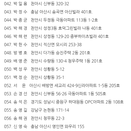
042. 박 일 용 천아시 신부동 320-32
043. 박 정 수 충남 아산시 송곡면 아산빌라 401호.
044. 박 종 균 천안시 두정동 극동아파트 113동 1-2호
045. 박 해 경 천안시 성정3동 효덕그린빌라 나동 401호
046. 박 해 련 천안시 상정동 129-20 중부하이츠빌라 401호
047. 박 헌 수 천안시 직산면 모시리 253-38
048. 방 병 호 천안시 다가동 승진주택 2동 201호
049. 배 영 준 천안시 수량동 130-4 청우주택 1동 201호
050. 백 성 우 천안시 성황동 5-12
051. 백 정 순 천안시 상황동 35-1
052. 서 윤 아산시 배방면 세교리 424-9신라아파트 1-5동 205호
053. 손 경 선 천안시 신부동 56-26 극동아파트 1동 505호
054. 송 석 은 경기도 성남시 중원구 하대원동 OPC아파트 2동 108호
055. 송 영 길 강남구 논현동 171-14
056. 송 해 권 천안시 청무동 22-3
057. 신 영 숙 충남 아산시 영인면 와우리 155