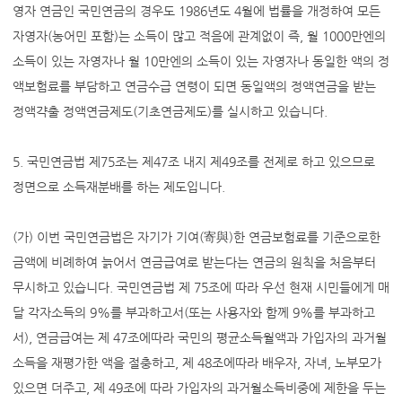
영자 연금인 국민연금의 경우도 1986년도 4월에 법률을 개정하여 모든
자영자(농어민 포함)는 소득이 많고 적음에 관계없이 즉, 월 1000만엔의
소득이 있는 자영자나 월 10만엔의 소득이 있는 자영자나 동일한 액의 정
액보험료를 부담하고 연금수급 연령이 되면 동일액의 정액연금을 받는
정액갹출 정액연금제도(기초연금제도)를 실시하고 있습니다.
5. 국민연금법 제75조는 제47조 내지 제49조를 전제로 하고 있으므로
정면으로 소득재분배를 하는 제도입니다.
(가) 이번 국민연금법은 자기가 기여(寄與)한 연금보험료를 기준으로한
금액에 비례하여 늙어서 연금급여로 받는다는 연금의 원칙을 처음부터
무시하고 있습니다. 국민연금법 제 75조에 따라 우선 현재 시민들에게 매
달 각자소득의 9%를 부과하고서(또는 사용자와 함께 9%를 부과하고
서), 연금급여는 제 47조에따라 국민의 평균소득월액과 가입자의 과거월
소득을 재평가한 액을 절충하고, 제 48조에따라 배우자, 자녀, 노부모가
있으면 더주고, 제 49조에 따라 가입자의 과거월소득비중에 제한을 두는