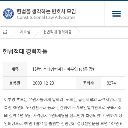
자료실
헌법적대 경력자들
헌법적대 경력자들
제목
[헌법 적대경력자] - 이부영 (강동 갑)
등록일
2003-12-23
조회수
8274
이부영 후보는 유권자들에게 답하라! 귀하는 급진세력의 과격시위로 얼
룩진 86년의 5·3인천사태 등과 관련하여 국가보안법위반으로 구속기소
돼 징역 1년 6월, 자격정지 1년6개월을 선고받아 확정되었다. 귀하가 상
임의장으로 89년 1월21일 출범한 전민련의 결성선언문을 보면 "87년 6