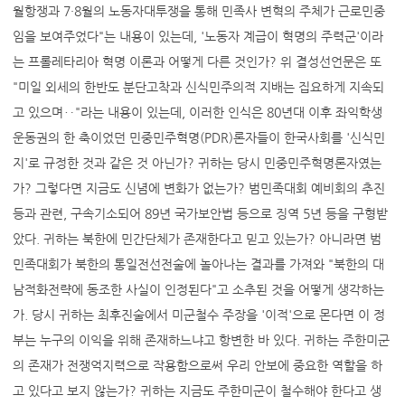
월항쟁과 7·8월의 노동자대투쟁을 통해 민족사 변혁의 주체가 근로민중
임을 보여주었다"는 내용이 있는데, '노동자 계급이 혁명의 주력군'이라
는 프롤레타리아 혁명 이론과 어떻게 다른 것인가? 위 결성선언문은 또
"미일 외세의 한반도 분단고착과 신식민주의적 지배는 집요하게 지속되
고 있으며‥"라는 내용이 있는데, 이러한 인식은 80년대 이후 좌익학생
운동권의 한 축이었던 민중민주혁명(PDR)론자들이 한국사회를 '신식민
지'로 규정한 것과 같은 것 아닌가? 귀하는 당시 민중민주혁명론자였는
가? 그렇다면 지금도 신념에 변화가 없는가? 범민족대회 예비회의 추진
등과 관련, 구속기소되어 89년 국가보안법 등으로 징역 5년 등을 구형받
았다. 귀하는 북한에 민간단체가 존재한다고 믿고 있는가? 아니라면 범
민족대회가 북한의 통일전선전술에 놀아나는 결과를 가져와 "북한의 대
남적화전략에 동조한 사실이 인정된다"고 소추된 것을 어떻게 생각하는
가. 당시 귀하는 최후진술에서 미군철수 주장을 '이적'으로 몬다면 이 정
부는 누구의 이익을 위해 존재하느냐고 항변한 바 있다. 귀하는 주한미군
의 존재가 전쟁억지력으로 작용함으로써 우리 안보에 중요한 역할을 하
고 있다고 보지 않는가? 귀하는 지금도 주한미군이 철수해야 한다고 생