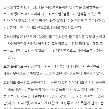
공직선거법 제151조6항에는 “사전투표용지에 인쇄하는 일련번호는 바
코드의 형태로 표시하여야 하고 바코드란 ”컴퓨터가 인식할 수 있도록 표
시한 막대 모양의 기호를 말한다“라고 분명히 되어 있는데도 불구하고 중
앙선관위는 막무가내로 큐알코드 인쇄를 강행하고 있다.
공직선거법 제157조 제2항에는 투표관리관은 투표용지를 교부하는 때에
는 사인날인란에 사인을 날인하여 교부하도록 분명히 되어 있는데도 불
구하고 사인은 날인하지 말고 미리 인쇄된 인영으로 대신하도록 강행하
고 있다.
또한 놀랍게도 중앙선관위는 지난 4.15 총선에서 상당수의 중국인을 투·
개표사무원으로 위촉했었고, 그 결과 많은 국민으로부터 지탄을 받았다.
그럼에도 불구하고 중앙선관위는 금번 대통령 선거에서도 여전히 중국인
투·개표사무원 위촉을 하지 않는다는 발표를 하지 않고 있다. 공직선거
법이 투·개표참관인에 관하여 대한민국 국민이 아닌 자를 배제하고 있지
만(제161조 제7항, 제184조 제11항 제1호), 투·개표사무원에 관하여는