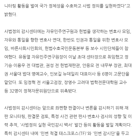
니터링 활동을 벌여 국가 정체성을 수호하고 사법 정의를 실현하겠다"고
밝혔다.
사법정의 감시센터에는 자유민주연구원과 헌법을 생각하는 변호사 모임,
자유와 통일을 향한 변호사 연대, 한반도 인권과 통일을 위한 변호사 모
임, 바른사회시민회의, 헌법수호국민운동본부 등 보수 시민단체들이 참
여했다. 유동열 자유민주연구원장이 이날 초대 센터장으로 취임했고 정
기승·이용우 전 대법관, 권성 전 헌법재판관, 안응모 전 내무부 장관, 최대
권 서울대 법대 명예교수, 인보길 뉴데일리 대표이사 등 6명이 고문단을
맡았다. 또 임정혁 전 서울고검장, 장영수 고려대 법학전문대학원 교수
등 32명이 정책자문위원단으로 위촉됐다.
사법정의 감시센터는 앞으로 좌편향 판결이나 변론을 감시하기 위해 재
판 모니터링, 판결문 검토, 특정 사건 관련 판사·변호사·검사의 성향 및 이
력 추적, '사법정의 실현 국민감시 백서' 발간 등의 활동을 벌일 계획이다.
특히 감시센터 내에 '민변 척결 태스크포스(TF)'와 '민변 감시단'을 두고