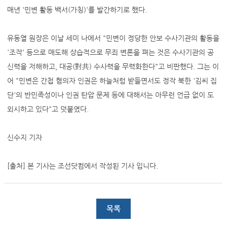
매년 '민변 활동 백서(가칭)'를 발간하기로 했다.
유동열 원장은 이날 세미 나에서 "민변이 정당한 안보 수사기관의 활동을
'조작' 등으로 매도해 상습적으로 무죄 변론을 펴는 것은 수사기관의 공
신력을 저해하고, 대공(對共) 수사력을 무력화한다"고 비판했다. 그는 이
어 "민변은 간첩 혐의자 인권은 하늘처럼 받들면서도 정작 북한 '김씨 집
단'의 반민족성이나 인권 탄압 문제 등에 대해서는 아무런 언급 없이 도
외시하고 있다"고 덧붙였다.
신수지 기자
[출처] 본 기사는 조선닷컴에서 작성된 기사 입니다.
목록