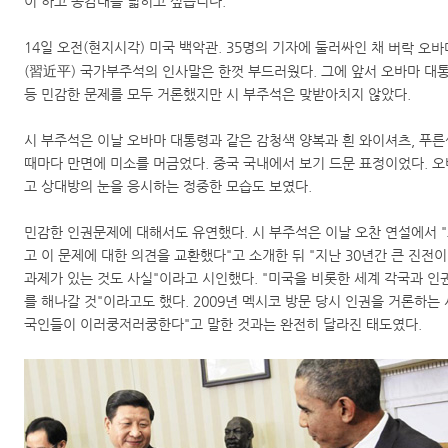
이 하고 공감대를 넓히고 싶습니다."
14일 오전(현지시각) 미국 백악관. 35명의 기자에 둘러싸인 채
버락 오바
(習近平) 국가부주석의 인사말은 한껏 부드러웠다. 그에 앞서 오바마 대통령
등 민감한 문제를 모두 거론했지만 시 부주석은 맞받아치지 않았다.
시 부주석은 이날 오바마 대통령과 같은 감청색 양복과 흰 와이셔츠, 푸른
때마다 만면에 미소를 머금었다. 중국 국내에서 보기 드문 표정이었다. 오
고 상대방의 눈을 응시하는 정중한 모습도 보였다.
민감한 인권문제에 대해서도 유연했다. 시 부주석은 이날 오찬 연설에서 
고 이 문제에 대한 의견을 교환했다"고 소개한 뒤 "지난 30년간 큰 진전
과제가 있는 것도 사실"이라고 시인했다. "미국을 비롯한 세계 각국과 
를 해나갈 것"이라고도 했다. 2009년 멕시코 방문 당시 인권을 거론하는 
국인들이 이러쿵저러쿵한다"고 말한 것과는 완전히 달라진 태도였다.