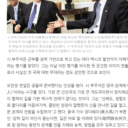
버락 오바마 미국 대통령(오른쪽)이 14일 워싱턴 백악관에서 시진핑(習近平) 중국 
주석에게 악수를 청하고 있다. 회담에서 오바마 대통령은 중국의 경제적 성장에 걸맞은
적 책임과 인권문제의 중요성을 강조했다. 시 부주석은“양국이 상호 존중과 이해를 바
협력적 파트너십을 구축해야 한다”고 말했다. /로이터 뉴시스
시 부주석은 군부를 권력 기반으로 하고 있는 데다 멕시코 발언까지 더해져
라는 평가를 받았다. 그는 이날 이런 평가를 의식한 듯 온건한 이미지 연
로서 사실상 첫 국제 데뷔 무대라는 점도 감안한 것으로 보인다.
오찬장 연설은 공들여 준비했다는 인상을 줬다. 시 부주석은 양국 관계에 
人)'이라는 시구를 썼다. 가장 큰 선진국과 가장 큰 개도국이면서 정치제도
이 협력의 길을 가본 역사적 전례가 없다는 것이다. 그는 "선례도, 경험도
로 돌다리를 더듬어가며, 클린턴 장관이 말했듯이 산을 만나면 길을 열고,
운 관계의 전범을 수립하자"고 했다. 중국 가수 장다웨이(蔣大爲)가 부른 
인 '감히 길이 어딘지 묻는다면, 길은 바로 발 아래에 있다(敢問路在何方
로 윈·윈하는 동반자 관계를 만들 지혜와 능력, 방법을 모두 갖추고 있다"