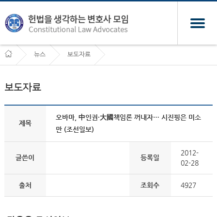
뉴스
보도자료
보도자료
오바마, 中인권·大國책임론 꺼내자… 시진핑은 미소
제목
만 (조선일보)
2012-
글쓴이
등록일
02-28
출처
조회수
4927