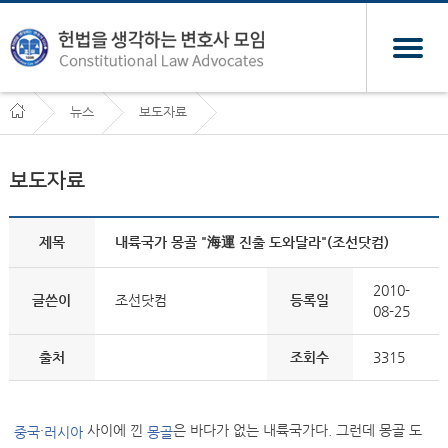
뉴스
보도자료
보도자료
제목
내륙국가 몽골 "海運 진출 도와달라"(조선닷컴)
2010-
글쓴이
조선닷컴
등록일
08-25
출처
조회수
3315
·
사이에 낀
은 바다가 없는 내륙국가다. 그런데 몽골 도
중국
러시아
몽골