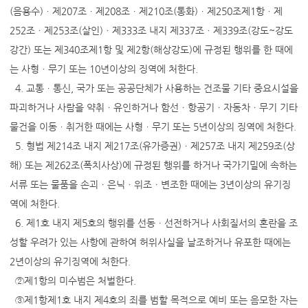
(음용수)ㆍ제207조ㆍ제208조ㆍ제210조(통화)ㆍ제250조제1항ㆍ제
252조ㆍ제253조(살인)ㆍ제333조 내지 제337조ㆍ제339조(강도~강도
강간) 또는 제340조제1항 및 제2항(해상강도)에 규정된 행위를 한 때에
는 사형ㆍ무기 또는 10년이상의 징역에 처한다.
4. 교통ㆍ통신, 국가 또는 공공단체가 사용하는 건조물 기타 중요시설을
파괴하거나 사람을 약취ㆍ유인하거나 함선ㆍ항공기ㆍ자동차ㆍ무기 기타
물건을 이동ㆍ취거한 때에는 사형ㆍ무기 또는 5년이상의 징역에 처한다.
5. 형법 제214조 내지 제217조(유가증권)ㆍ제257조 내지 제259조(상
해) 또는 제262조(폭치사상)에 규정된 행위를 하거나 국가기밀에 속하는
서류 또는 물품을 손괴ㆍ은닉ㆍ위조ㆍ변조한 때에는 3년이상의 유기징
역에 처한다.
6. 제1호 내지 제5호의 행위를 선동ㆍ선전하거나 사회질서의 혼란을 조
성할 우려가 있는 사항에 관하여 허위사실을 날조하거나 유포한 때에는
2년이상의 유기징역에 처한다.
②제1항의 미수범은 처벌한다.
③제1항제1호 내지 제4호의 죄를 범할 목적으로 예비 또는 음모한 자는