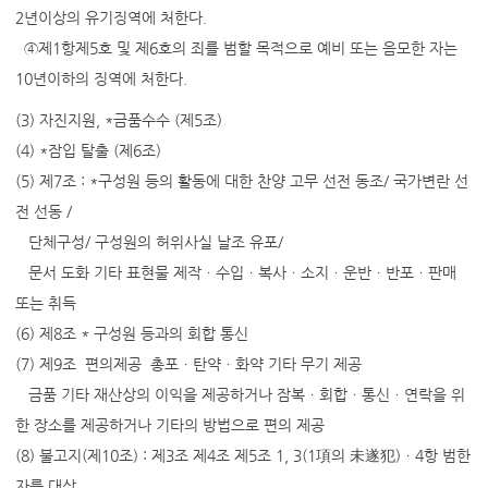
2년이상의 유기징역에 처한다.
④제1항제5호 및 제6호의 죄를 범할 목적으로 예비 또는 음모한 자는
10년이하의 징역에 처한다.
(3) 자진지원, *금품수수 (제5조)
(4) *잠입 탈출 (제6조)
(5) 제7조 : *구성원 등의 활동에 대한 찬양 고무 선전 동조/ 국가변란 선
전 선동 /
단체구성/ 구성원의 허위사실 날조 유포/
문서 도화 기타 표현물 제작ㆍ수입ㆍ복사ㆍ소지ㆍ운반ㆍ반포ㆍ판매
또는 취득
(6) 제8조 * 구성원 등과의 회합 통신
(7) 제9조 편의제공 총포ㆍ탄약ㆍ화약 기타 무기 제공
금품 기타 재산상의 이익을 제공하거나 잠복ㆍ회합ㆍ통신ㆍ연락을 위
한 장소를 제공하거나 기타의 방법으로 편의 제공
(8) 불고지(제10조) : 제3조 제4조 제5조 1, 3(1項의 未遂犯)ㆍ4항 범한
자를 대상