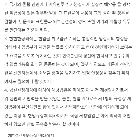
2. 국가의 존립·안전이나 자유민주적 기본질서에 실질적 해악을 줄 명백
한 위험성이 있는 경우란 일응 그 표현물의 내용이 그와 같이 된 경우를
말함이고, 문제의 표현물과 외부관련성의 정도 또한 여기의 위험성 유무
를 판단하는 기준이 된다.
3. 합헌한정해석은 헌법을 최고법규로 하는 통일적인 법질서의 형성을
위해서나 입법부가 제정한 법률을 위헌이라고 하여 전면폐기하기 보다는
그 효력을 되도록 유지하는 것이 권력분립의 정신에 합치하고 민주주의
적 입법기능을 최대한 존중하는 것이 되며, 일부 위헌요소 때문에 전면위
헌을 선언하는데서 초래될 충격을 방지하고 법적 안정성을 갖추기 위하
여서도 필요하다 할 것이다.
4. 합헌한정해석에 대하여 제청법원은 적어도 이 사건 제청당사자로서
위 심판의 기판력을 받을 것임은 물론, 헌법 제107조 제1항의 규정상 제
청법원이 본안재판을 함에 있어서 헌법재판소의 심판에 의거하게 되어
있는 이상 위 헌법규정에 의하여서도 직접 제청법원은 이에 의하여 재판
하지 않으면 안될 구속을 받는다 할 것이다
재판관 변정수의 반대의견