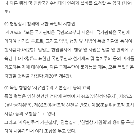
나 다른 행정 및 연방국경수비대의 인원과 설비를 요청할 수 있다.(제91
조)
⑥ 헌법질서 침해에 대한 국민의 저항권
제20조의 “모든 국가권력은 국민으로부터 나온다. 국가권력은 국민에
의하여 선거와 투표로, 그리고 입법, 행정 및 사법의 특별 기관을 통하여
행사된다.(제2항), 입법은 헌법질서에, 행정 및 사법은 법률 및 권리에 구
속된다.(제3항)”로 표현된 국민주권과 선거제도 및 법치주의 등의 폐지를
기도하는 자에 대하여는, 다른 구제수단이 불가능할 때는, 모든 독일인은
저항할 권리를 가진다(제20조 제4항).
⑦ 독일 형법상 ‘자유민주적 기본질서’ 등의 효력
독일 형법은 위헌 선언된 정당에 관하여 제84조(위헌정당유지), 제85조
(결사금지위반), 제86조(위헌조직 선전물 반포), 제86조a(위헌조직 표시
사용) 등의 조항을 두고 있다.
그리고 ‘자유민주적 기본질서’, ‘헌법질서’, ‘헌법상 제원칙’의 용어를 구분
하여 사용하면서 여러 조항을 두고 있다.