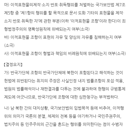
마) 이적표현물의제작·소지·반포·취득행위를 처벌하는 국가보안법 제7조
제5항 중 ‘제1항의 행위를 할 목적으로 문서·도화 기타의 표현물을 제작·
소지·반포·취득한 자’에 관한 부분(이하 ‘이적표현물 조항’이라 한다)이 죄
형법정주의의 명확성원칙에 위배되는지 여부(소극)
바) 이적표현물 조항이 표현의 자유 및 양심의 자유를 침해하는지 여부
(소극)
사) 이적표현물 조항이 형벌과 책임의 비례원칙에 위배되는지 여부(소극)
【결정요지】
가) 반국가단체 조항의 반국가단체에 북한이 포함된다고 해석하는 것이
헌법에 위반된다는 취지의 주장은 사실인정 내지 법률조항의 포섭·적용,
법원의 법률해석이나 재판결과를 다투는 것에 불과하여 현행의 규범통제
제도에 어긋나므로, 반국가단체 조항에 대한 심판청구는 부적법하다.
나) 남·북한 간의 대치상황, 국가보안법의 입법목적 등에 비추어, 이적행
위의 의미가 국론의 분열, 체제의 전복 등을 야기하거나 국민주권주의,
법치주의 등 민주주의의 근간을 흔드는 행위를 의미한다는 점이 수범자