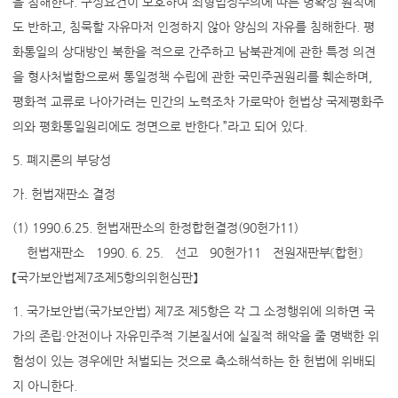
을 침해한다. 구성요건이 모호하여 죄형법정주의에 따른 명확성 원칙에
도 반하고, 침묵할 자유마저 인정하지 않아 양심의 자유를 침해한다. 평
화통일의 상대방인 북한을 적으로 간주하고 남북관계에 관한 특정 의견
을 형사처벌함으로써 통일정책 수립에 관한 국민주권원리를 훼손하며,
평화적 교류로 나아가려는 민간의 노력조차 가로막아 헌법상 국제평화주
의와 평화통일원리에도 정면으로 반한다.”라고 되어 있다.
5. 폐지론의 부당성
가. 헌법재판소 결정
(1) 1990.6.25. 헌법재판소의 한정합헌결정(90헌가11)
헌법재판소ㅤ1990. 6. 25.ㅤ선고ㅤ90헌가11ㅤ전원재판부〔합헌〕ㅤ
【국가보안법제7조제5항의위헌심판】
1. 국가보안법(국가보안법) 제7조 제5항은 각 그 소정행위에 의하면 국
가의 존립·안전이나 자유민주적 기본질서에 실질적 해악을 줄 명백한 위
험성이 있는 경우에만 처벌되는 것으로 축소해석하는 한 헌법에 위배되
지 아니한다.