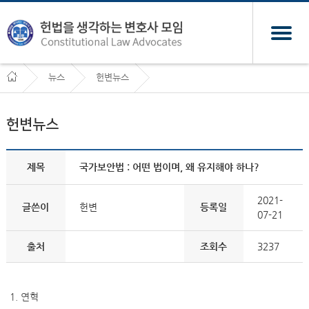
뉴스
헌변뉴스
헌변뉴스
제목
국가보안법 : 어떤 법이며, 왜 유지해야 하나?
2021-
글쓴이
헌변
등록일
07-21
출처
조회수
3237
1. 연혁