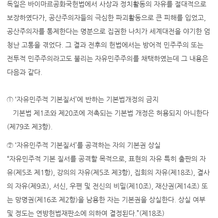
독일은 바이마르공화국헌법에서 사상과 정치활동의 자유를 절대적으로
보장하였다가, 공산주의자들의 극심한 파괴활동으로 큰 피해를 입었고,
공산주의자를 통제한다는 명분으로 집권한 나치가 세계대전을 야기한 엄
청난 고통을 겪었다. 그 결과 전후의 헌법에서는 방어적 민주주의 또는
전투적 민주주의라고도 불리는 자유민주주의를 채택하였는데 그 내용은
다음과 같다.
① ‘자유민주적 기본질서’에 반하는 기본법개정의 금지
기본법 제1조와 제20조에 저촉되는 기본법 개정은 허용되지 아니한다
(제79조 제3항).
② ‘자유민주적 기본질서’를 공격하는 자의 기본권 상실
“자유민주적 기본 질서를 공격할 목적으로, 표현의 자유 특히 출판의 자
유(제5조 제1항), 강의의 자유(제5조 제3항), 집회의 자유(제18조), 결사
의 자유(제9조), 서신, 우편 및 전신의 비밀(제10조), 재산권(제14조) 또
는 망명권(제16조 제2항)을 남용한 자는 기본권을 상실한다. 상실 여부
및 정도는 연방헌법재판소에 의하여 결정된다.”(제18조)