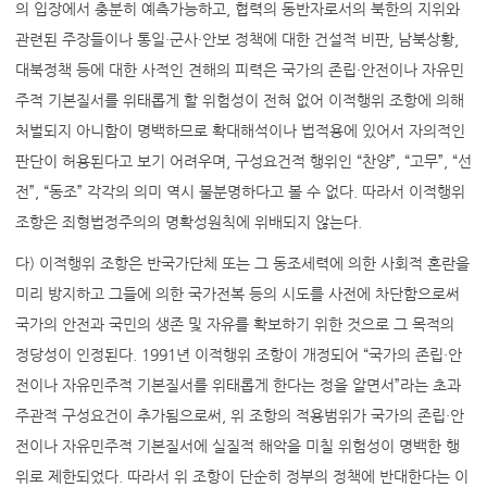
의 입장에서 충분히 예측가능하고, 협력의 동반자로서의 북한의 지위와
관련된 주장들이나 통일·군사·안보 정책에 대한 건설적 비판, 남북상황,
대북정책 등에 대한 사적인 견해의 피력은 국가의 존립·안전이나 자유민
주적 기본질서를 위태롭게 할 위험성이 전혀 없어 이적행위 조항에 의해
처벌되지 아니함이 명백하므로 확대해석이나 법적용에 있어서 자의적인
판단이 허용된다고 보기 어려우며, 구성요건적 행위인 “찬양”, “고무”, “선
전”, “동조” 각각의 의미 역시 불분명하다고 볼 수 없다. 따라서 이적행위
조항은 죄형법정주의의 명확성원칙에 위배되지 않는다.
다) 이적행위 조항은 반국가단체 또는 그 동조세력에 의한 사회적 혼란을
미리 방지하고 그들에 의한 국가전복 등의 시도를 사전에 차단함으로써
국가의 안전과 국민의 생존 및 자유를 확보하기 위한 것으로 그 목적의
정당성이 인정된다. 1991년 이적행위 조항이 개정되어 “국가의 존립·안
전이나 자유민주적 기본질서를 위태롭게 한다는 정을 알면서”라는 초과
주관적 구성요건이 추가됨으로써, 위 조항의 적용범위가 국가의 존립·안
전이나 자유민주적 기본질서에 실질적 해악을 미칠 위험성이 명백한 행
위로 제한되었다. 따라서 위 조항이 단순히 정부의 정책에 반대한다는 이