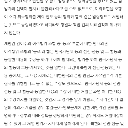
결코 경미하다고 단언할 수 없고 법정형으로 징역형만을 정하고 있는 입
법자의 선택이 현저히 불합리하다고 볼 수도 없으므로, 이적표현물 조항
이 소지·취득행위를 제작·반포 등의 행위와 함께 같은 법정형으로 처벌하
는 것으로 규정하였다고 하더라도 형벌과 책임 간의 비례원칙에 위배되
지 않는다.
재판관 김이수의 이적행위 조항 중 ‘동조’ 부분에 대한 반대의견
이적행위 조항의 ‘동조’라 함은 반국가단체 등의 선전·선동 및 그 활동과
동일한 내용의 주장을 하거나 이에 합치되는 행위를 하여 반국가단체 등
의 활동에 호응·가세하는 것을 말한다. 그런데 북한이 선전·선동하는 내
용 중에서는 그 내용 자체로는 대한민국의 존립·안전과 자유민주적 기본
질서를 위협한다고 볼 수 없는 주장도 있으므로, ‘반국가단체 등의 선전·
선동 및 그 활동과 동일한 내용의 주장’에 대한 처벌은 과연 어떠한 내용
의 주장까지를 처벌하는 것인지 그 경계를 알기 어렵고, 수사기관이나 법
원의 자의가 개입될 경우 통일·군사·안보문제에 관한 개인적인 견해를 표
명하거나 정부의 대북 정책을 정당하게 비판하는 경우까지도 처벌대상이
될 수 있어 그 처벌 범위가 지나치게 넓어지게 된다. ‘북한의 선전·선동 및