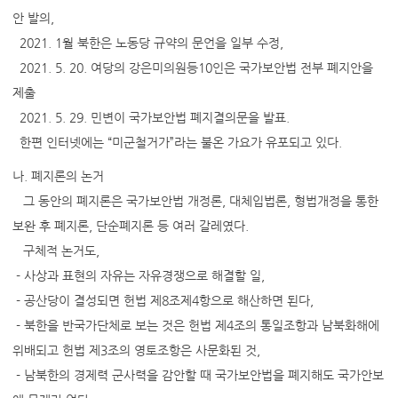
안 발의,
2021. 1월 북한은 노동당 규약의 문언을 일부 수정,
2021. 5. 20. 여당의 강은미의원등10인은 국가보안법 전부 폐지안을
제출
2021. 5. 29. 민변이 국가보안법 폐지결의문을 발표.
한편 인터넷에는 “미군철거가”라는 불온 가요가 유포되고 있다.
나. 폐지론의 논거
그 동안의 폐지론은 국가보안법 개정론, 대체입법론, 형법개정을 통한
보완 후 폐지론, 단순폐지론 등 여러 갈레였다.
구체적 논거도,
- 사상과 표현의 자유는 자유경쟁으로 해결할 일,
- 공산당이 결성되면 헌법 제8조제4항으로 해산하면 된다,
- 북한을 반국가단체로 보는 것은 헌법 제4조의 통일조항과 남북화해에
위배되고 헌법 제3조의 영토조항은 사문화된 것,
- 남북한의 경제력 군사력을 감안할 때 국가보안법을 폐지해도 국가안보