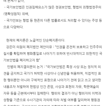
에 문제가 없다,
- 국가보안법은 인권침해요소가 많은 정권보안법, 형법의 죄형법정주의
(명확성원칙) 위배,
- 국가안보는 형법 등 현존의 다른 법률로서도 처리할 수 있다는 주장 등
으로 다양하다.
현재의 폐지론은 노골적인 단순폐지론이다.
강은미 의원의 폐지법안 제안이유 : “인권을 온전히 보호하고 민주주의
질서를 확립하며 평화통일로 나아가기 위하여 반시대적이고 위헌적인 국
가보안법을 폐지하고자 함”
민볍의 폐지결의문의 논거 : “국가보안법은 특정 사상 또는 정치적 의
견을 금지하고 국가가 허락한 사상이나 신념만을 허용하며, 직접적인 표
현 행위뿐만 아니라 구체적인 표현으로 나아가기 전에 읽고 쓰고 생각한
내용조차 처벌하여 헌법상 인간 존엄, 사상과 표현의 자유, 학문예술의
자유 등을 근본에서부터 침해한다. 행위의 결과가 아닌 행위자의 이력과
성향을 기준으로 수사기관의 자의에 따라 처벌 여부를 달리하여 평등권