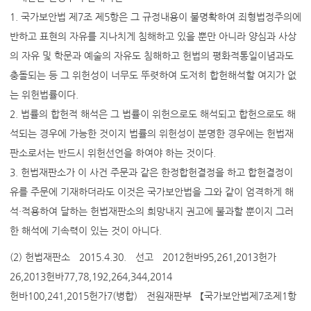
1. 국가보안법 제7조 제5항은 그 규정내용이 불명확하여 죄형법정주의에
반하고 표현의 자유를 지나치게 침해하고 있을 뿐만 아니라 양심과 사상
의 자유 및 학문과 예술의 자유도 침해하고 헌법의 평화적통일이념과도
충돌되는 등 그 위헌성이 너무도 뚜렷하여 도저히 합헌해석할 여지가 없
는 위헌법률이다.
2. 법률의 합헌적 해석은 그 법률이 위헌으로도 해석되고 합헌으로도 해
석되는 경우에 가능한 것이지 법률의 위헌성이 분명한 경우에는 헌법재
판소로서는 반드시 위헌선언을 하여야 하는 것이다.
3. 헌법재판소가 이 사건 주문과 같은 한정합헌결정을 하고 합헌결정이
유를 주문에 기재하더라도 이것은 국가보안법을 그와 같이 엄격하게 해
석·적용하여 달하는 헌법재판소의 희망내지 권고에 불과할 뿐이지 그러
한 해석에 기속력이 있는 것이 아니다.
(2) 헌법재판소ㅤ2015.4.30.ㅤ선고ㅤ2012헌바95,261,2013헌가
26,2013헌바77,78,192,264,344,2014
헌바100,241,2015헌가7(병합)ㅤ전원재판부ㅤ【국가보안법제7조제1항