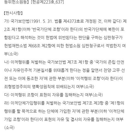
등위헌소원등】 [헌공제223호,637]
【판시사항】
가) 국가보안법(1991. 5. 31. 법률 제4373호로 개정된 것, 이하 같다) 제
2조 제1항(이하 ‘반국가단체 조항’이라 한다)의 반국가단체에 북한이 포
함된다고 해석하는 것이 헌법에 위반된다는 판단을 구하는 심판청구가
헌법재판소법 제68조 제2항에 의한 헌법소원 심판청구로서 적법한지 여
부(소극)
나) 이적행위를 처벌하는 국가보안법 제7조 제1항 중 ‘국가의 존립·안전
이나 자유민주적 기본질서를 위태롭게 한다는 정을 알면서 찬양·고무·선
전 또는 이에 동조한 자’에 관한 부분(이하 ‘이적행위 조항’이라 한다)이
죄형법정주의의 명확성원칙에 위배되는지 여부(소극)
다) 이적행위 조항이 표현의 자유를 침해하는지 여부(소극)
라) 이적단체가입행위를 처벌하는 국가보안법 제7조 제3항 중 ‘제1항의
행위를 할 목적으로 하는 단체에 가입한 자’에 관한 부분(이하 ‘이적단체
가입 조항’이라 한다)이 표현의 자유 및 결사의 자유를 침해하는지 여부
(소극)