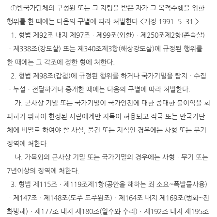
①반국가단체의 구성원 또는 그 지령을 받은 자가 그 목적수행을 위한
행위를 한 때에는 다음의 구별에 따라 처벌한다.<개정 1991. 5. 31.>
1. 형법 제92조 내지 제97조ㆍ제99조(외환)ㆍ제250조제2항(존속살)
ㆍ제338조(강도살) 또는 제340조제3항(해상강도살)에 규정된 행위를
한 때에는 그 각조에 정한 형에 처한다.
2. 형법 제98조(갑첩)에 규정된 행위를 하거나 국가기밀을 탐지ㆍ수집
ㆍ누설ㆍ전달하거나 중개한 때에는 다음의 구별에 따라 처벌한다.
가. 군사상 기밀 또는 국가기밀이 국가안전에 대한 중대한 불이익을 회
피하기 위하여 한정된 사람에게만 지득이 허용되고 적국 또는 반국가단
체에 비밀로 하여야 할 사실, 물건 또는 지식인 경우에는 사형 또는 무기
징역에 처한다.
나. 가목외의 군사상 기밀 또는 국가기밀의 경우에는 사형ㆍ무기 또는
7년이상의 징역에 처한다.
3. 형법 제115조ㆍ제119조제1항(공안을 해하는 죄 소요~폭발물사용)
ㆍ제147조ㆍ제148조(도주 도주원조)ㆍ제164조 내지 제169조(벙화~진
화방해)ㆍ제177조 내지 제180조(일수와 수리)ㆍ제192조 내지 제195조