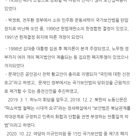
- 1958년 40개 조항으로 강화할 때 야당의 반대가 많아 보안법파동이
있었다.
- 박정희, 전두환 정부에서 소위 민주화 운동세력이 국가보안법을 탄압
장치로 비난해 오던 중, 1990년 헌법재판소의 한정합헌 결정이 있었고,
1991년 헌재결정 취지에 따른 개정이 되었다.
- 1998년 김대중 대통령 집권 후 폐지론이 본격 주장되었고, 노무현 정
부까지 여러 개의 폐지법안이 제출되는 등 집요한 폐지투쟁이 있었으나.
저지되었다.
- 문재인은 공안검사 전력 황교안이 총리로 지명되자 “국민에 대한 선전
포고”라고 하였고, 문재인 정부에서는 국가보안법의 당위성을 근원적으
로 제거할 수 있는 종전선언을 추진하였고,
2019. 3. 1. 하노이 회담을 앞두고, 2018. 12. 2. 북한의 노동신문은
“파쇼악법 철폐는 시대적 요구”라는 정세해설에서 “보안법은 북남관계를
적대관계로 규정하고 민족의 화합과 단합을 전면 부정하는 반통일적 악
법”이라고 하였다.
2020. 10. 22. 여당의 이규민의원 등 15인 국가보안법 중 제7조 폐지