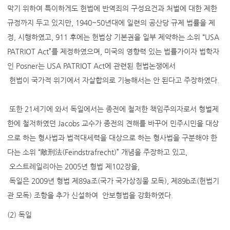
막기 위하여 특이하게도 헌법에 반역죄의 구성요건과 처벌에 대한 제한
규정까지 두고 있지만, 1940~50년대에 일련의 공산당 규제 법률을 제
정, 시행하였고, 911 후에는 헌법상 기본권을 일부 제약하는 소위 “USA
PATRIOT Act”를 제정하였으며, 미국의 영향력 있는 법률가이자 법학자
인 Posner는 USA PATRIOT Act에 관련된 헌법논쟁에서
헌법이 국가적 위기에서 자살합의로 기능해서는 안 된다고 주장하였다.
또한 21세기에 와서 독일에서는 종전에 철저한 책임주의자로서 형벌제
한에 철저하였던 Jacobs 교수가 종전의 견해를 바꾸어 민주시민을 대상
으로 하는 형사법과 법적대세력을 대상으로 하는 형사법을 구분해야 한
다는 소위 “敵刑法(Feindstrafrecht)” 개념을 주장하고 있고,
오스트레일리아는 2005년 형법 제102장을,
독일은 2009년 형법 제89a조(국가 국가상징물 모독), 제89b조(헌법기
관 모독) 조항을 추가 신설하여 안보형법을 강화하였다.
(2) 독일