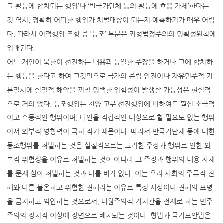
그 활동에 합치되는 행위’나 ‘반국가단체 등의 활동에 호응·가세’한다는
것 역시, 정확히 어떠한 행위가 처벌대상이 되는지 예측하기가 매우 어렵
다. 따라서 이적행위 조항 중 ‘동조’ 부분은 죄형법정주의의 명확성원칙에
위배된다.
어느 개인이 북한이 선전하는 내용과 동일한 주장을 하거나 그에 합치하
는 행동을 한다고 하여 그것만으로 국가의 존립·안전이나 자유민주적 기
본질서에 실질적 해악을 끼칠 명백한 위험성이 발생할 가능성은 현실적
으로 거의 없다. 동조행위는 찬양·고무·선전행위에 비하여도 훨씬 소극적
이고 수동적인 행위이며, 타인을 직접적인 대상으로 할 필요도 없는 행위
여서 외부적 영향력이 극히 적기 때문이다. 따라서 반국가단체 등에 대한
동조행위를 처벌하는 것은 실질적으로는 그러한 주장과 행위로 인한 외
부적 위험성을 이유로 처벌하는 것이 아니라 그 주장과 행위의 내용 자체
를 문제 삼아 처벌하는 것과 다를 바가 없다. 이는 우리 사회의 주류적 견
해와 다른 불온하고 위험한 견해라는 이유로 특정 사상이나 견해의 표명
을 금지하고 억압하는 것으로서, 다원주의적 가치관을 전제로 하는 민주
주의의 정치적 이상에 정면으로 배치되는 것이다. 형법과 국가보안법은