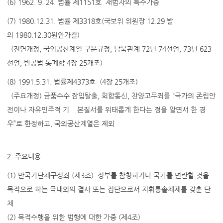
(6) 1962. 9. 24. 법률 제1151호 재범자의 특수가중
(7) 1980.12.31. 법률 제3318호(국보위 위원장 12.29 발
의 1980.12.30원안가결)
(전면개정, 국외공산계열 구분규정, 남북관계 72년 74선언, 73년 623
선언, 반공법 통폐합 4장 25개조)
(8) 1991.5.31. 법률제4373호 (4장 25개조)
(주요개정) 금품수수 잠입탈출, 회합통신, 찬양고무죄를 “국가의 존립안
전이나 자유민주적 기 본질서를 위태롭게 한다는 정을 알면서 한 경
우”로 한정하고, 국외공산계열은 제외
2. 주요내용
(1) 반국가단체구성죄 (제3조) 정부를 참칭하거나 국가를 변란할 것을
목적으로 하는 국내외의 결사 또는 집단으로서 지휘통솔체제를 갖춘 단
체
(2) 목적수행을 위한 범행에 대한 가중 (제4조)