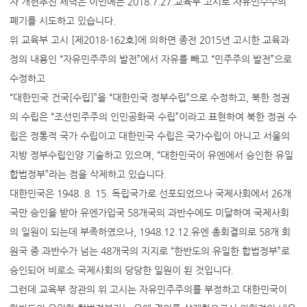
자 개헌추진 세력은 이번에는 2018.7.27.교육부 고시로 자유민주주의
폐기를 시도하고 있습니다.
위 교육부 고시 [제2018-162호]에 의하면 종전 2015년 고시한 교육과
정의 내용인 “자유민주주의 발전”에서 자유를 빼고 “민주주의 발전”으로
수정하고
“대한민국 건국[수립]”을 “대한민국 정부수립”으로 수정하고, 북한 정권
의 수립은 “조선민주주의 인민공화국 수립”이라고 표현하여 북한 정권 수
립은 정통적 국가 수립이고 대한민국 수립은 국가수립이 아니고 서울의
지방 정부수립인양 기술하고 있으며, “대한민국이 유엔에서 승인한 유일
합법정부”라는 점을 삭제하고 있습니다.
대한민국은 1948. 8. 15. 독립국가로 선포되었으나 국제사회에서 26개
국만 승인을 받아 유엔가입국 58개국의 과반수에도 미달하여 국제사회
의 일원이 되는데 부족하였으나, 1948.12.12.유엔 총회결의로 58개 회
원국 중 과반수가 넘는 48개국의 지지로 “한반도의 유일한 합법정부”로
승인되어 비로소 국제사회의 당당한 일원이 된 것입니다.
그런데 교육부 장관의 위 고시는 자유민주주의를 부정하고 대한민국이