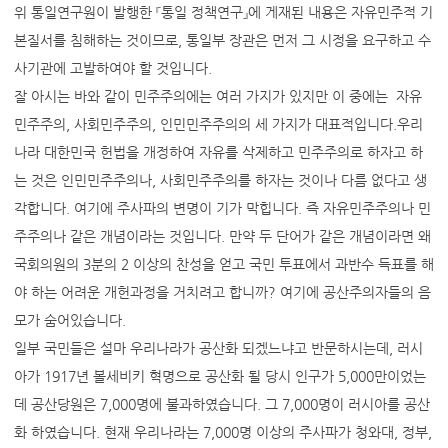
위 통일연구원이 발행한 『통일 정책연구』에 게재된 내용은 자유민주적 기
본질서를 침해하는 것이므로, 통일부 장관은 먼저 그 시정을 요구하고 수
사기관에 고발하여야 할 것입니다.
잘 아시는 바와 같이 민주주의에는 여러 가지가 있지만 이 중에는 자유
민주주의, 사회민주주의, 인민민주주의의 세 가지가 대표적입니다.우리
나라 대한민국 헌법을 개정하여 자유를 삭제하고 민주주의로 하자고 하
는 것은 인민민주주의나, 사회민주주의를 하자는 것이나 다름 없다고 생
각합니다. 여기에 주사파의 변명이 기가 막힙니다. 즉 자유민주주의나 민
주주의나 같은 개념이라는 것입니다. 만약 두 단어가 같은 개념이라면 왜
국회의원의 3분의 2 이상의 찬성을 얻고 국민 투표에서 과반수 득표를 해
야 하는 어려운 개헌과정을 거치려고 합니까? 여기에 공산주의자들의 음
모가 숨어있습니다.
일부 국민들은 설마 우리나라가 공산화 되겠느냐고 반문하시는데, 러시
아가 1917년 볼세비키 혁명으로 공산화 될 당시 인구가 5,000만이었는
데 공산당원은 7,000명에 불과하였습니다. 그 7,000명이 러시아를 공산
화 하였습니다. 현재 우리나라는 7,000명 이상의 주사파가 청와대, 정부,