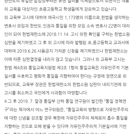
한반도의 유일한 합법정부라는 유엔 결의를 삭제함으로서 위헌적인 내용
의 교육을 대상자인 초중고등학교 학생들에게 강요하고 있습니다.
위 교육부 고시에 대하여 애국시민 1,173명의 이름으로,헌법을 생각하는
변호사 모임과 한반도 인권과 통일을 위한 모임 소속 변호사 22명이 대리
인이 되어 헌법재판소에 2018.11.14. 고시 위헌 확인을 구하는 헌법소원
심판을 제기하였고 그 후 위 고시에 따라 발행된 초,중고등학교 교과서에
대하여 2019.6.26.사용금지 가처분 신청을 제기하였으나 헌법재판소는
이에 따른 심판결정을 내리지 않고 있습니다. 그러나 위 교육부 고시는
헌법 제4조와 통일교육지원법 제3조 1항의 통일교육은 자유민주적 기본
질서를 수호하고 평화적 통일을 지향하여야 한다는 규정에 정면으로 위
반되므로, 교육부 장관은 헌법재판소의 헌법소원 심판이 내리기전에 위
고시를 취소하고 국민에게 사과함이 마땅합니다.
4.그 후 2019. 7. 말경 통일부 산하 통일 연구원이 발간한 “통일 정책연
구”라는 책자에서 어느 연구위원은, “통일교육의 방향으로 자유민주주의
에 대한 신념을 강조할 경우 북한에 자유민주주의 체제로의 흡수 통일을
지향하는 것으로 오해 받을 수 있다며 자유민주주의적 기본질서에 기반