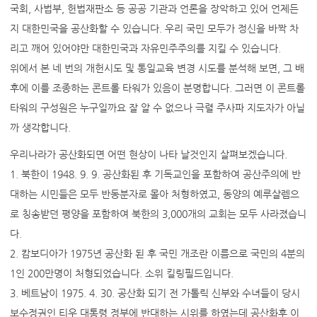
국회, 사법부, 헌법재판소 등 공공 기관과 언론을 장악하고 있어 언제든
지 대한민국을 공산화할 수 있습니다. 우리 국민 모두가 정신을 바짝 차
리고 깨어 있어야만 대한민국과 자유민주주의를 지킬 수 있습니다.
위에서 본 네 번의 개헌시도 및 통일교육 변경 시도를 분석해 보면, 그 배
후에 이를 조종하는 콘트롤 타워가 있음이 분명합니다. 그러면 이 콘트롤
타워의 구성원은 누구일까요 잘 알 수 없으나 극렬 주사파 지도자가 아닐
까 생각합니다.
우리나라가 공산화되면 어떤 현상이 나타 날것인지 살펴보겠습니다.
1. 북한이 1948. 9. 9. 공산화된 후 기독교인을 포함하여 공산주의에 반
대하는 시민들은 모두 반동분자로 몰아 처형하였고, 동양의 예루살렘으
로 칭송받던 평양을 포함하여 북한의 3,000개의 교회는 모두 사라졌습니
다.
2. 캄보디아가 1975년 공산화 된 후 국민 개조란 이름으로 국민의 4분의
1인 200만명이 처형되었습니다. 소위 킬링필드입니다.
3. 베트남이 1975. 4. 30. 공산화 되기 전 가톨릭 신부와 수녀들이 당시
보수정권인 티우 대통령 정부에 반대하는 시위를 하였는데 공산화후 이